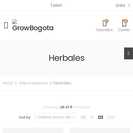
Links
Teléfono:
(57) 321 3820685
0
0
Favoritos
Carrito
Herbales
Inicio
Vaporizadores
Herbales
Showing
all of 6
Products
Sort by: