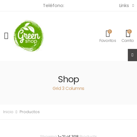
Links
Teléfono:
(57) 321 3820685
0
0
Favoritos
Carrito
Shop
Grid 3 Columns
Inicio
Productos
Showing
1
–
21
of
308
Products